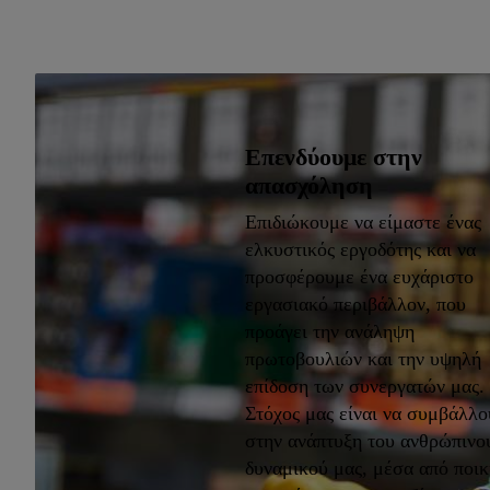
Επενδύουμε στην
απασχόληση
Επιδιώκουμε να είμαστε ένας
ελκυστικός εργοδότης και να
προσφέρουμε ένα ευχάριστο
εργασιακό περιβάλλον, που
προάγει την ανάληψη
πρωτοβουλιών και την υψηλή
επίδοση των συνεργατών μας.
Στόχος μας είναι να συμβάλλ
στην ανάπτυξη του ανθρώπινο
δυναμικού μας, μέσα από ποικ