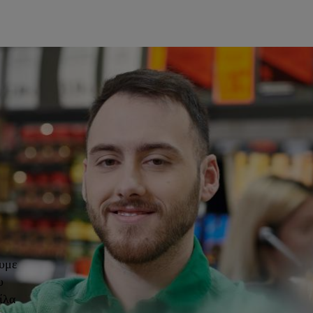
ουμε
υ
ίλα