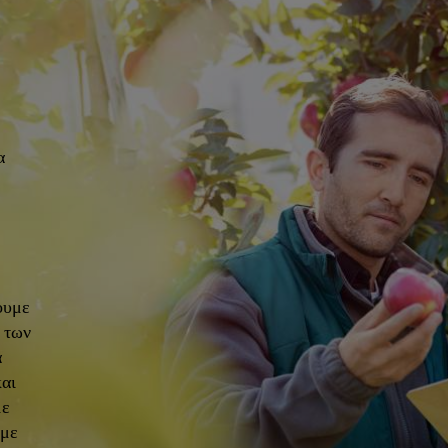
α
ουμε
α των
α
και
με
υμε