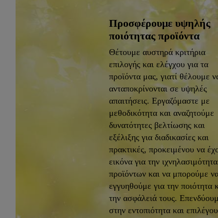
Προσφέρουμε υψηλής
ποιότητας προϊόντα
Θέτουμε αυστηρά κριτήρια
επιλογής και ελέγχου για τα
προϊόντα μας, γιατί θέλουμε ν
ανταποκρίνονται σε υψηλές
απαιτήσεις. Εργαζόμαστε με
μεθοδικότητα και αναζητούμε
δυνατότητες βελτίωσης και
εξέλιξης για διαδικασίες και
πρακτικές, προκειμένου να έχ
εικόνα για την ιχνηλασιμότητ
προϊόντων και να μπορούμε ν
εγγυηθούμε για την ποιότητα 
την ασφάλειά τους. Επενδύου
στην εντοπιότητα και επιλέγο