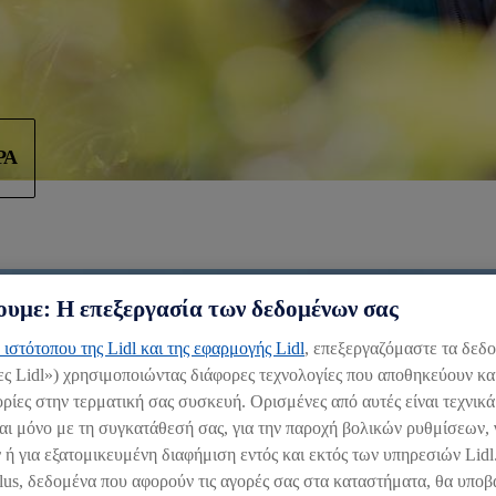
ΡΑ
υμε: Η επεξεργασία των δεδομένων σας
 ιστότοπου της Lidl και της εφαρμογής Lidl
, επεξεργαζόμαστε τα δεδ
ες Lidl») χρησιμοποιώντας διάφορες τεχνολογίες που αποθηκεύουν κα
ο
ίες στην τερματική σας συσκευή. Ορισμένες από αυτές είναι τεχνικά
αι μόνο με τη συγκατάθεσή σας, για την παροχή βολικών ρυθμίσεων, 
ος
 ή για εξατομικευμένη διαφήμιση εντός και εκτός των υπηρεσιών Lid
σθητο
lus, δεδομένα που αφορούν τις αγορές σας στα καταστήματα, θα υποβ