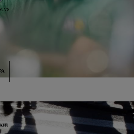
αι να
ΡΑ
και