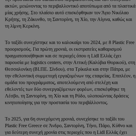
ακτών, μειώνοντας το περιβαλλοντικό αποτύπωμα από τα πλαστικά
μίας χρήσης. Στο πλαίσιο αυτό επισκέφθηκαν τον Άγιο Νικόλαο
Κρήτης, τη Ζάκυνθο, τη Σαντορίνη, τη Xίο, την Αίγινα, καθώς και
τη λίμνη Κερκίνη.
Το ταξίδι συνεχίστηκε και το καλοκαίρι του 2024, με 8 Plastic Free
προορισμούς. Για πρώτη χρονιά, οι εκστρατείες καθαρισμού
πραγματοποιήθηκαν και σε περιοχές όπου η Lidl Ελλάς έχει
παρουσία με logistics centers, στην Αττική (Καλύβια Θορικού), στη
Θεσσαλονίκη (ΒΙ.ΠΕ. Σίνδου), στα Τρίκαλα και στην Πάτρα, με
την εθελοντική συμμετοχή εργαζομένων της εταιρείας. Επιπλέον, η
ομάδα του προγράμματος, αποτελούμενη από στελέχη και
εθελοντές των δύο συνεργαζόμενων φορέων, επισκέφθηκε τη
Λέσβο, τη Σαντορίνη, τη Χίο και τη Ρόδο, υλοποιώντας δράσεις
κινητοποίησης για την προστασία του περιβάλλοντος.
To 2025, για 6η συνεχόμενη χρονιά, συνεχίσηκε το ταξίδι του
Plastic Free Greece σε Άνδρο, Σαντορίνη, Τήνο, Πάρο, Κύθνο και
για δεύτερη συνεχή χρονία στις περιοχές που η Lidl Ελλάς έχει