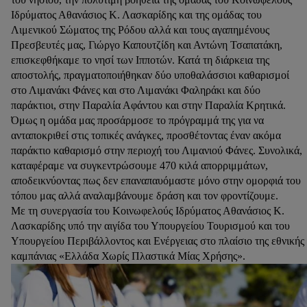
Ιδρύματος Αθανάσιος Κ. Λασκαρίδης και της ομάδας του
Λιμενικού Σώματος της Ρόδου αλλά και τους αγαπημένους
Πρεσβευτές μας, Γιώργο Καπουτζίδη και Αντώνη Τσαπατάκη,
επισκεφθήκαμε το νησί των Ιπποτών. Κατά τη διάρκεια της
αποστολής, πραγματοποιήθηκαν δύο υποθαλάσσιοι καθαρισμοί
στο Λιμανάκι Φάνες και στο Λιμανάκι Φαληράκι και δύο
παράκτιοι, στην Παραλία Αφάντου και στην Παραλία Κρητικά.
Όμως η ομάδα μας προσάρμοσε το πρόγραμμά της για να
ανταποκριθεί στις τοπικές ανάγκες, προσθέτοντας έναν ακόμα
παράκτιο καθαρισμό στην περιοχή του Λιμανιού Φάνες. Συνολικά,
καταφέραμε να συγκεντρώσουμε 470 κιλά απορριμμάτων,
αποδεικνύοντας πως δεν επαναπαυόμαστε μόνο στην ομορφιά του
τόπου μας αλλά αναλαμβάνουμε δράση και τον φροντίζουμε.
Με τη συνεργασία του Κοινωφελούς Ιδρύματος Αθανάσιος Κ.
Λασκαρίδης υπό την αιγίδα του Υπουργείου Τουρισμού και του
Υπουργείου Περιβάλλοντος και Ενέργειας στο πλαίσιο της εθνικής
καμπάνιας «Ελλάδα Χωρίς Πλαστικά Μίας Χρήσης».