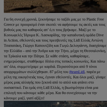
Για 6η συνεχή χρονιά, ξεκινήσαμε το ταξίδι μας με το Plastic Free
Greece με προορισμό έναν σκοπό: να αφήσουμε τις ακτές και τους
βυθούς μας πιο καθαρούς απ’ ό,τι τους βρήκαμε. Μαζί με το
Κοινωφελές Ίδρυμα Κ. Λασκαρίδης, την καταδυτική ομάδα Dive
in Action, εθελοντές και τους πρεσβευτές της Lidl Ελλάς Αντώνη
Τσαπατάκη, Γιώργο Καπουτζίδη και Γωγώ Δελογιάννη, διασχίσαμε
την Ελλάδα – από την Άνδρο και την Τήνο, μέχρι τη Θεσσαλονίκη,
τα Τρίκαλα και την Πάτρα. Σε κάθε στάση, καθαρίσαμε,
ενημερώσαμε, σταθήκαμε δίπλα στις τοπικές κοινωνίες. Και πάνω
απ’ όλα, συμμετείχαμε με καρδιά. Περισσότεροι από 9 τόνοι
απορριμμάτων συλλέχθηκαν. 87 μέλη του
#teamLidl
, παρέα με
μέλη της οικογένειάς τους, έγιναν εθελοντές. Και όλοι μαζί, γίναμε
μέρος μιας αλλαγής που ξεκινά από το απλό και φτάνει στο
ουσιαστικό. Για εμάς στη Lidl Ελλάς, η βιωσιμότητα είναι μια
επιλογή που κάνουμε κάθε μέρα. Και θα συνεχίσουμε να την
κάνουμε μαζί, γιατί αξίζει!