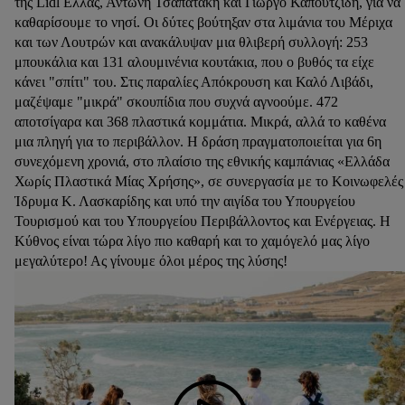
της Lidl Ελλάς, Αντώνη Τσαπατάκη και Γιώργο Καπουτζίδη, για να
καθαρίσουμε το νησί. Οι δύτες βούτηξαν στα λιμάνια του Μέριχα
και των Λουτρών και ανακάλυψαν μια θλιβερή συλλογή: 253
μπουκάλια και 131 αλουμινένια κουτάκια, που ο βυθός τα είχε
κάνει "σπίτι" του. Στις παραλίες Απόκρουση και Καλό Λιβάδι,
μαζέψαμε "μικρά" σκουπίδια που συχνά αγνοούμε. 472
αποτσίγαρα και 368 πλαστικά κομμάτια. Μικρά, αλλά το καθένα
μια πληγή για το περιβάλλον. Η δράση πραγματοποιείται για 6η
συνεχόμενη χρονιά, στο πλαίσιο της εθνικής καμπάνιας «Ελλάδα
Χωρίς Πλαστικά Μίας Χρήσης», σε συνεργασία με το Κοινωφελές
Ίδρυμα Κ. Λασκαρίδης και υπό την αιγίδα του Υπουργείου
Τουρισμού και του Υπουργείου Περιβάλλοντος και Ενέργειας. Η
Κύθνος είναι τώρα λίγο πιο καθαρή και το χαμόγελό μας λίγο
μεγαλύτερο! Ας γίνουμε όλοι μέρος της λύσης!