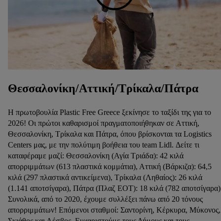
Θεσσαλονίκη/Αττική/Τρίκαλα/Πάτρα
Η πρωτοβουλία Plastic Free Greece ξεκίνησε το ταξίδι της για το
2026! Οι πρώτοι καθαρισμοί πραγματοποιήθηκαν σε Αττική,
Θεσσαλονίκη, Τρίκαλα και Πάτρα, όπου βρίσκονται τα Logistics
Centers μας, με την πολύτιμη βοήθεια του team Lidl. Δείτε τι
καταφέραμε μαζί: Θεσσαλονίκη (Αγία Τριάδα): 42 κιλά
απορριμμάτων (613 πλαστικά κομμάτια), Αττική (Βάρκιζα): 64,5
κιλά (297 πλαστικά αντικείμενα), Τρίκαλα (Ληθαίος): 26 κιλά
(1.141 αποτσίγαρα), Πάτρα (Πλαζ ΕΟΤ): 18 κιλά (782 αποτσίγαρα)
Συνολικά, από το 2020, έχουμε συλλέξει πάνω από 20 τόνους
απορριμμάτων! Επόμενοι σταθμοί: Σαντορίνη, Κέρκυρα, Μύκονος,
Σκιάθος και Λέσβος. Ευχαριστούμε τους Δήμους και τους