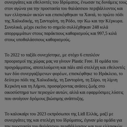
συνεργάτες και εθελοντές του Ιδρύματος, ένωσαν τις δυνάμεις τους
στον αγώνα για την προστασία του θαλάσσιου περιβάλλοντος και
των ελληνικών ακτών και επισκέφθηκαν τα Χανιά, το πρώτο πόδι
της Χαλκιδικής, τη Σαντορίνη, τη Ρόδο, την Κω και την Κέρκυρα.
Συνολικά, μέχρι εκείνο το σημείο συλλέχθηκαν 248 κιλά
απορριμμάτων στους παράκτιους καθαρισμούς και 997,5 κιλά
στους υποθαλάσσιους καθαρισμούς.
Το 2022 το ταξίδι συνεχίστηκε, με στόχο 6 επιπλέον
προορισμοί της χώρας μας να γίνουν Plastic Free. H ομάδα του
προγράμματος, αποτελούμενη και πάλι από στελέχη και εθελοντές
των δύο συνεργαζόμενων φορέων, επισκέφθηκε το Ηράκλειο, το
δεύτερο πόδι της Χαλκιδικής, τη Σαντορίνη, τη Σύρο, τη λίμνη
Κερκίνη και τη Λήμνο, προσφέροντας ανάσες ζωής στο
οικοσύστημα των περιοχών αυτών, αλλά και εφαρμόσιμες λύσεις
που ανοίγουν δρόμους βιώσιμης ανάπτυξης.
Το καλοκαίρι του 2023 εκπρόσωποι της Lidl Ελλάς, μαζί με
συνεργάτες της και στελέχη του Ιδρύματος, έγιναν μία ομάδα για
την προστασία του θαλάσσιου περιβάλλοντος και των ελληνικών