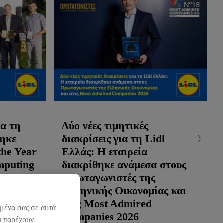
ια τη
Δύο νέες τιμητικές
θηκε
διακρίσεις για τη Lidl
the Year
Ελλάς: Η εταιρεία
mputing
διακρίθηκε ανάμεσα στους
Πρωταγωνιστές της
Ελληνικής Οικονομίας και
στις Most Admired
ομένα σας σε αυτά
Companies 2026
ι παρέχουν