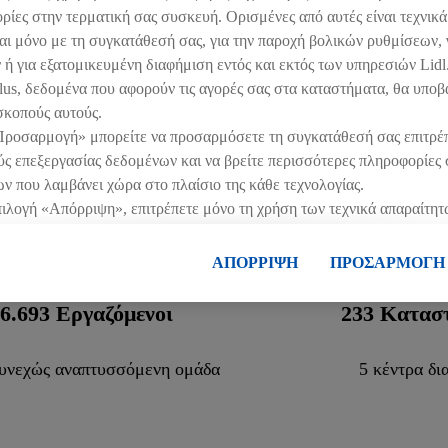
ίες στην τερματική σας συσκευή. Ορισμένες από αυτές είναι τεχνικά
αι μόνο με τη συγκατάθεσή σας, για την παροχή βολικών ρυθμίσεων, 
 ή για εξατομικευμένη διαφήμιση εντός και εκτός των υπηρεσιών Lid
lus, δεδομένα που αφορούν τις αγορές σας στα καταστήματα, θα υποβ
χεία:
(1)
Εικόνες:
(2)
Αρχεία:
(1)
Εικόνες
σκοπούς αυτούς.
Προσαρμογή» μπορείτε να προσαρμόσετε τη συγκατάθεσή σας επιτρέ
 επεξεργασίας δεδομένων και να βρείτε περισσότερες πληροφορίες σ
Η LIDL ΕΛΛΑΣ - ΣΗΜΕΡΑ
ν που λαμβάνει χώρα στο πλαίσιο της κάθε τεχνολογίας.
πιλογή «Απόρριψη», επιτρέπετε μόνο τη χρήση των τεχνικά απαραίτητ
πιλογή «Αποδοχή», συγκατατίθεστε στην επεξεργασία για όλους τους
ληροφορίες, μεταξύ άλλων για την περίοδο αποθήκευσης των δεδομέ
ΑΠΟΡΡΙΨΗ
ΠΡΟΣΑΡΜΟΓΗ
 συγκατάθεσή σας ανά πάσα στιγμή με ισχύ για το μέλλον, μπορείτε 
ας.
Μπορείτε να βρείτε τα νομικά στοιχεία της εταιρείας μας εδώ.
6.700
Εργαζόμενοι
233
Κατασ
υνεχώς αναπτυσσόμενη ομάδα
5 κέντρα δι