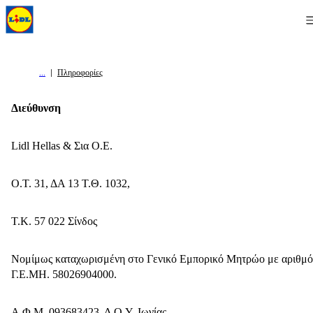
Πληροφορίες
Διεύθυνση
Lidl Hellas & Σια Ο.Ε.
Ο.Τ. 31, ΔΑ 13 Τ.Θ. 1032,
Τ.Κ. 57 022 Σίνδος
Νομίμως καταχωρισμένη στο Γενικό Εμπορικό Μητρώο με αριθμό
Γ.Ε.ΜΗ. 58026904000.
Α.Φ.Μ. 093683423, Δ.Ο.Υ. Ιωνίας