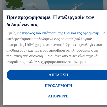
Πριν προχωρήσουμε: Η επεξεργασία των
δεδομένων σας
Εμείς,
ως πάροχος του ιστότοπου της Lidl και της εφαρμογής Lidl
επεξεργαζόμαστε τα δεδομένα σας σε αυτά (συλλογικά:
«υπηρεσίες Lidl») χρησιμοποιώντας διάφορες τεχνολογίες που
αποθηκεύουν και παρέχουν πρόσβαση σε πληροφορίες στην
τερματική σας συσκευή. Ορισμένες από αυτές είναι τεχνικά
απαραίτητες, ενώ άλλες χρησιμοποιούνται μόνο με τη
συγκατάθεσή σας, για την παροχή βολικών ρυθμίσεων, για τη
Καλό για τον πλανήτη
δημιουργία στατιστικών στοιχείων ή για εξατομικευμένη
ΑΠΟΔΟΧΗ
διαφήμιση εντός και εκτός των υπηρεσιών Lidl. Εάν συμμετέχετε
στο πρόγραμμα Lidl Plus, δεδομένα που αφορούν τις αγορές σας
ΠΡΟΣΑΡΜΟΓΗ
στα καταστήματα, θα υποβάλλονται επίσης σε επεξεργασία για
Ένα αναλλοίωτο φυσικό περιβάλλον δεν διασφαλίζει μόνο τη
τους σκοπούς αυτούς.
ΑΠΟΡΡΙΨΗ
διαβίωση των μελλοντικών γενεών, αλλά και την ποιότητα και τη
διαθεσιμότητα των προϊόντων μας.
Μέσω της επιλογής «Προσαρμογή» μπορείτε να προσαρμόσετε