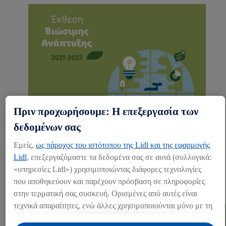
Πριν προχωρήσουμε: Η επεξεργασία των
δεδομένων σας
Εμείς,
ως πάροχος του ιστότοπου της Lidl και της εφαρμογής
2021-2023
Lidl
, επεξεργαζόμαστε τα δεδομένα σας σε αυτά (συλλογικά:
«υπηρεσίες Lidl») χρησιμοποιώντας διάφορες τεχνολογίες
που αποθηκεύουν και παρέχουν πρόσβαση σε πληροφορίες
ΔΕΊΤΕ ΤΗΝ ΈΚΘΕΣΗ
στην τερματική σας συσκευή. Ορισμένες από αυτές είναι
τεχνικά απαραίτητες, ενώ άλλες χρησιμοποιούνται μόνο με τη
συγκατάθεσή σας, για την παροχή βολικών ρυθμίσεων, για τη