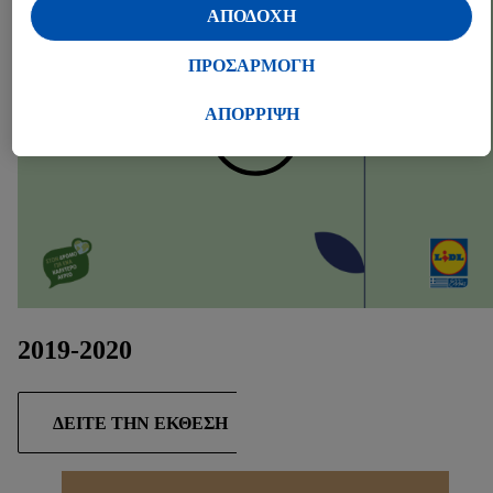
δημιουργία στατιστικών στοιχείων ή για εξατομικευμένη
ΑΠΟΔΟΧΗ
διαφήμιση εντός και εκτός των υπηρεσιών Lidl. Εάν
συμμετέχετε στο πρόγραμμα Lidl Plus, δεδομένα που
ΠΡΟΣΑΡΜΟΓΗ
αφορούν τις αγορές σας στα καταστήματα, θα υποβάλλονται
επίσης σε επεξεργασία για τους σκοπούς αυτούς.
ΑΠΟΡΡΙΨΗ
Μέσω της επιλογής «Προσαρμογή» μπορείτε να
προσαρμόσετε τη συγκατάθεσή σας επιτρέποντας
μεμονωμένους σκοπούς επεξεργασίας δεδομένων και να
βρείτε περισσότερες πληροφορίες σχετικά με την
επεξεργασία δεδομένων που λαμβάνει χώρα στο πλαίσιο της
κάθε τεχνολογίας.
Κάνοντας κλικ στην επιλογή «Απόρριψη», επιτρέπετε μόνο
τη χρήση των τεχνικά απαραίτητων τεχνολογιών. Κάνοντας
2019-2020
κλικ στην επιλογή «Αποδοχή», συγκατατίθεστε στην
επεξεργασία για όλους τους προαναφερθέντες σκοπούς.
Περαιτέρω πληροφορίες, μεταξύ άλλων για την περίοδο
ΔΕΊΤΕ ΤΗΝ ΈΚΘΕΣΗ
αποθήκευσης των δεδομένων και το δικαίωμά σας να
ανακαλέσετε τη συγκατάθεσή σας ανά πάσα στιγμή με ισχύ
για το μέλλον, μπορείτε να βρείτε στην
πολιτική απορρήτου