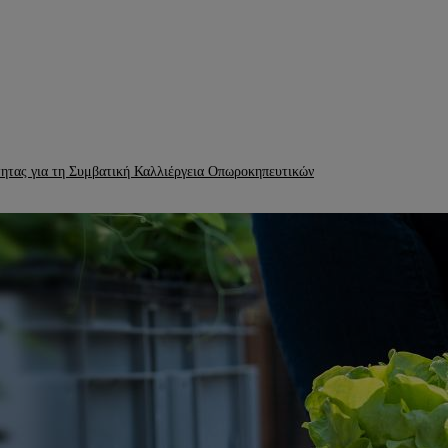
ητας για τη Συμβατική Καλλιέργεια Οπωροκηπευτικών