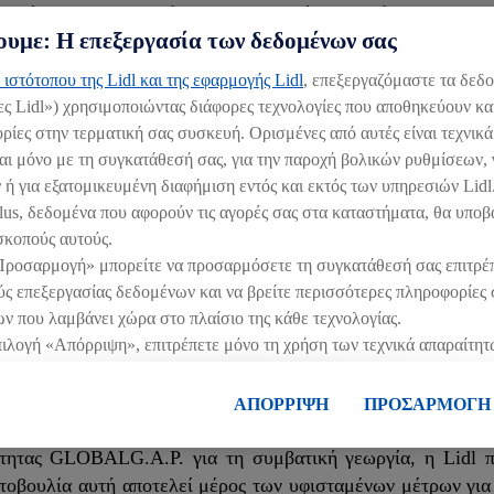
αξιωμένους, εμπειρογνώμονες στον τομέα των βιώσιμων συστ
υμε: Η επεξεργασία των δεδομένων σας
βατική καλλιέργεια οπωροκηπευτικών που εστιάζει στη βιοπ
ασφάλισης Φάρμας και ως εκ τούτου ενσωματώθηκε σε ένα 
 ιστότοπου της Lidl και της εφαρμογής Lidl
, επεξεργαζόμαστε τα δεδ
ες Lidl») χρησιμοποιώντας διάφορες τεχνολογίες που αποθηκεύουν κα
ους συμμετέχοντες της αγοράς, από τους παραγωγούς μέχρι το
ίες στην τερματική σας συσκευή. Ορισμένες από αυτές είναι τεχνικά
αι μόνο με τη συγκατάθεσή σας, για την παροχή βολικών ρυθμίσεων, 
 ή για εξατομικευμένη διαφήμιση εντός και εκτός των υπηρεσιών Lid
lus, δεδομένα που αφορούν τις αγορές σας στα καταστήματα, θα υποβ
able Food Systems GmbH (SFS) στο ρόλο του επικεφαλής του
σκοπούς αυτούς.
παραγωγών καθώς και το Πανεπιστήμιο Nürtingen-Geisl
Προσαρμογή» μπορείτε να προσαρμόσετε τη συγκατάθεσή σας επιτρέ
γαλύτερη αποδοχή.
 επεξεργασίας δεδομένων και να βρείτε περισσότερες πληροφορίες σ
ν που λαμβάνει χώρα στο πλαίσιο της κάθε τεχνολογίας.
 μέλλον, οι αγρότες θα εφαρμόζουν μέτρα στις επιχειρηματι
πιλογή «Απόρριψη», επιτρέπετε μόνο τη χρήση των τεχνικά απαραίτητ
ας και, επομένως, στην προστασία της ποικιλομορφίας των ει
πιλογή «Αποδοχή», συγκατατίθεστε στην επεξεργασία για όλους τους
ληροφορίες, μεταξύ άλλων για την περίοδο αποθήκευσης των δεδομέ
ΑΠΟΡΡΙΨΗ
ΠΡΟΣΑΡΜΟΓΗ
 συγκατάθεσή σας ανά πάσα στιγμή με ισχύ για το μέλλον, μπορείτε 
ας.
Μπορείτε να βρείτε τα νομικά στοιχεία της εταιρείας μας εδώ.
τητας GLOBALG.A.P. για τη συμβατική γεωργία, η Lidl π
ωτοβουλία αυτή αποτελεί μέρος των υφισταμένων μέτρων για