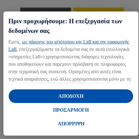
Πριν προχωρήσουμε: Η επεξεργασία των
δεδομένων σας
Εμείς,
ως πάροχος του ιστότοπου της Lidl και της εφαρμογής
Lidl
, επεξεργαζόμαστε τα δεδομένα σας σε αυτά (συλλογικά:
«υπηρεσίες Lidl») χρησιμοποιώντας διάφορες τεχνολογίες
που αποθηκεύουν και παρέχουν πρόσβαση σε πληροφορίες
ACT
στην τερματική σας συσκευή. Ορισμένες από αυτές είναι
τεχνικά απαραίτητες, ενώ άλλες χρησιμοποιούνται μόνο με τη
Από τον Νοέμβριο 2019, η Lidl αποτελεί μέλος της διεθνούς
πρωτοβουλίας «Action, Collaboration, Transformation» (ACT),
συγκατάθεσή σας, για την παροχή βολικών ρυθμίσεων, για τη
όπου μαζί με άλλες εταιρείες ασκεί σε διεθνές επίπεδο
δημιουργία στατιστικών στοιχείων ή για εξατομικευμένη
ΑΠΟΔΟΧΗ
μεγαλύτερη πίεση για αμοιβές που εξασφαλίζουν μισθούς
διαφήμιση εντός και εκτός των υπηρεσιών Lidl. Εάν
αξιοπρεπούς διαβίωσης στη βιομηχανία της
συμμετέχετε στο πρόγραμμα Lidl Plus, δεδομένα που
κλωστοϋφαντουργίας.
ΠΡΟΣΑΡΜΟΓΗ
αφορούν τις αγορές σας στα καταστήματα, θα υποβάλλονται
ΠΕΡΑΙΤΈΡΩ
επίσης σε επεξεργασία για τους σκοπούς αυτούς.
ΑΠΟΡΡΙΨΗ
ΠΛΗΡΟΦΟΡΊΕΣ
Μέσω της επιλογής «Προσαρμογή» μπορείτε να
προσαρμόσετε τη συγκατάθεσή σας επιτρέποντας