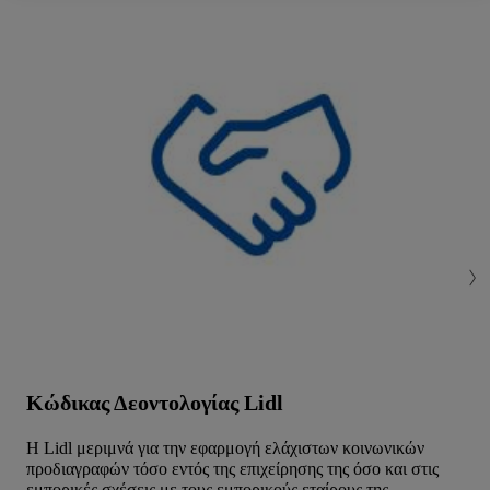
μεμονωμένους σκοπούς επεξεργασίας δεδομένων και να
βρείτε περισσότερες πληροφορίες σχετικά με την
επεξεργασία δεδομένων που λαμβάνει χώρα στο πλαίσιο της
κάθε τεχνολογίας.
Κάνοντας κλικ στην επιλογή «Απόρριψη», επιτρέπετε μόνο
τη χρήση των τεχνικά απαραίτητων τεχνολογιών. Κάνοντας
κλικ στην επιλογή «Αποδοχή», συγκατατίθεστε στην
επεξεργασία για όλους τους προαναφερθέντες σκοπούς.
Περαιτέρω πληροφορίες, μεταξύ άλλων για την περίοδο
αποθήκευσης των δεδομένων και το δικαίωμά σας να
ανακαλέσετε τη συγκατάθεσή σας ανά πάσα στιγμή με ισχύ
για το μέλλον, μπορείτε να βρείτε στην
πολιτική απορρήτου
μας.
Μπορείτε να βρείτε τα νομικά στοιχεία της εταιρείας μας
εδώ.
Κώδικας Δεοντολογίας Lidl
Η Lidl μεριμνά για την εφαρμογή ελάχιστων κοινωνικών
προδιαγραφών τόσο εντός της επιχείρησης της όσο και στις
εμπορικές σχέσεις με τους εμπορικούς εταίρους της.