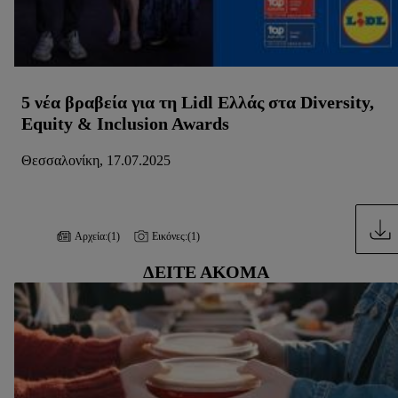
ανακαλέσετε τη συγκατάθεσή σας ανά πάσα στιγμή με ισχύ
για το μέλλον, μπορείτε να βρείτε στην
πολιτική απορρήτου
μας.
Μπορείτε να βρείτε τα νομικά στοιχεία της εταιρείας μας
εδώ.
5 νέα βραβεία για τη Lidl Ελλάς στα Diversity,
Equity & Inclusion Awards
Θεσσαλονίκη, 17.07.2025
Αρχεία:
(1)
Εικόνες:
(1)
ΔΕΊΤΕ ΑΚΌΜΑ