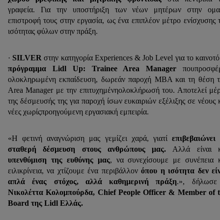
γραφεία. Για την υποστήριξη των νέων μητέρων στην ομα
επιστροφή τους στην εργασία, ως ένα επιπλέον μέτρο ενίσχυσης 
ισότητας φύλων στην πράξη.
·
SILVER
στην κατηγορία Experiences & Job Level για το καινοτ
πρόγραμμα Lidl Up: Trainee Area Manager
πουπροσφέ
ολοκληρωμένη εκπαίδευση, δωρεάν παροχή MBA και τη θέση 
Area Manager με την επιτυχημένηολοκλήρωσή του. Αποτελεί μέ
της δέσμευσής της για παροχή ίσων ευκαιριών εξέλιξης σε νέους 
νέες χωρίςπροηγούμενη εργασιακή εμπειρία.
«Η φετινή αναγνώριση μας γεμίζει χαρά, γιατί
επιβεβαιώνει
σταθερή δέσμευση στους ανθρώπους μας.
Αλλά είναι κ
υπενθύμιση της ευθύνης μας
, να συνεχίσουμε με συνέπεια 
ειλικρίνεια, να χτίζουμε ένα περιβάλλον
όπου η ισότητα δεν εί
απλά ένας στόχος, αλλά καθημερινή πράξη
.», δήλωσε
Νικολέττα Κολομπούρδα, Chief People Officer & Member of 
Board της Lidl Ελλάς.