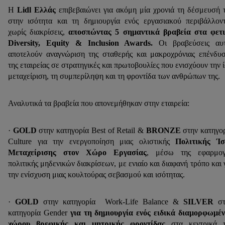
Η
Lidl Ελλάς
επιβεβαιώνει για ακόμη μία χρονιά τη δέσμευσή 
στην ισότητα και τη δημιουργία ενός εργασιακού περιβάλλον
χωρίς διακρίσεις,
αποσπώντας 5 σημαντικά βραβεία στα φετ
Diversity, Equity & Inclusion Awards.
Οι βραβεύσεις αυ
αποτελούν αναγνώριση της σταθερής και μακροχρόνιας επένδυ
της εταιρείας σε στρατηγικές και πρωτοβουλίες που ενισχύουν την 
μεταχείριση, τη συμπερίληψη και τη φροντίδα των ανθρώπων της.
Αναλυτικά τα βραβεία που απονεμήθηκαν στην εταιρεία:
·
GOLD
στην κατηγορία Best of Retail &
BRONZE
στην κατηγο
Culture για την ενεργοποίηση μιας ολιστικής
Πολιτικής Ίσ
Μεταχείρισης στον Χώρο Εργασίας
, μέσω της εφαρμογ
πολιτικής μηδενικών διακρίσεων, με ενιαίο και διαφανή τρόπο και 
την ενίσχυση μιας κουλτούρας σεβασμού και ισότητας.
·
GOLD
στην κατηγορία Work-Life Balance &
SILVER
στ
κατηγορία Gender
για τη δημιουργία ενός ειδικά διαμορφωμέ
χώρου βρεφικής και μητρικής φροντίδας
στα κεντρικά τ