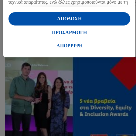
τεχνικά απαραίτητες, ενώ άλλες χρησιμοποιούνται μόνο με τη
συγκατάθεσή σας, για την παροχή βολικών ρυθμίσεων, για τη
Share
δημιουργία στατιστικών στοιχείων ή για εξατομικευμένη
ΑΠΟΔΟΧΗ
διαφήμιση εντός και εκτός των υπηρεσιών Lidl. Εάν
συμμετέχετε στο πρόγραμμα Lidl Plus, δεδομένα που
ΠΡΟΣΑΡΜΟΓΗ
ΆΛΛΑ MEDIA
αφορούν τις αγορές σας στα καταστήματα, θα υποβάλλονται
επίσης σε επεξεργασία για τους σκοπούς αυτούς.
ΑΠΟΡΡΙΨΗ
Press kits (1)
Μέσω της επιλογής «Προσαρμογή» μπορείτε να
προσαρμόσετε τη συγκατάθεσή σας επιτρέποντας
μεμονωμένους σκοπούς επεξεργασίας δεδομένων και να
βρείτε περισσότερες πληροφορίες σχετικά με την
επεξεργασία δεδομένων που λαμβάνει χώρα στο πλαίσιο της
κάθε τεχνολογίας.
Κάνοντας κλικ στην επιλογή «Απόρριψη», επιτρέπετε μόνο
τη χρήση των τεχνικά απαραίτητων τεχνολογιών. Κάνοντας
κλικ στην επιλογή «Αποδοχή», συγκατατίθεστε στην
επεξεργασία για όλους τους προαναφερθέντες σκοπούς.
Περαιτέρω πληροφορίες, μεταξύ άλλων για την περίοδο
αποθήκευσης των δεδομένων και το δικαίωμά σας να