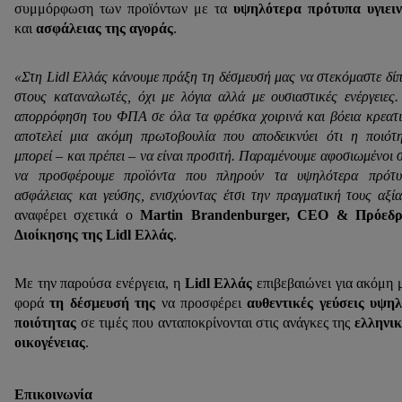
συμμόρφωση των προϊόντων με τα
υψηλότερα πρότυπα υγιει
και
ασφάλειας της αγοράς
.
«Στη Lidl Ελλάς κάνουμε πράξη τη δέσμευσή μας να στεκόμαστε δί
στους καταναλωτές, όχι με λόγια αλλά με ουσιαστικές ενέργειες
απορρόφηση του ΦΠΑ σε όλα τα φρέσκα χοιρινά και βόεια κρεατ
αποτελεί μια ακόμη πρωτοβουλία που αποδεικνύει ότι η ποιότ
μπορεί – και πρέπει – να είναι προσιτή. Παραμένουμε αφοσιωμένοι 
να προσφέρουμε προϊόντα που πληρούν τα υψηλότερα πρότυ
ασφάλειας και γεύσης, ενισχύοντας έτσι την πραγματική τους αξία
αναφέρει σχετικά ο
Martin Brandenburger, CEO & Πρόεδρ
Διοίκησης της Lidl Ελλάς
.
Με την παρούσα ενέργεια, η
Lidl Ελλάς
επιβεβαιώνει για ακόμη 
φορά
τη δέσμευσή της
να προσφέρει
αυθεντικές γεύσεις υψη
ποιότητας
σε τιμές που ανταποκρίνονται στις ανάγκες της
ελληνι
οικογένειας
.
Επικοινωνία