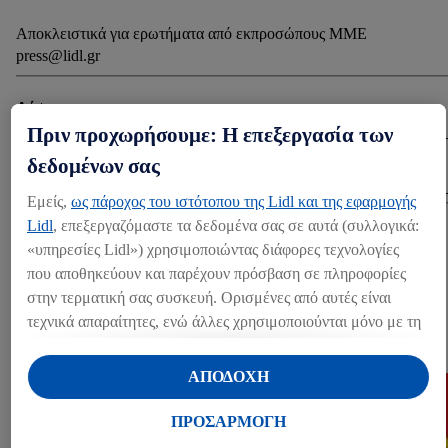
Αποκλειστικά για ερωτήματα από εκπροσώπους ΜΜΕ
press@lidl.gr
Λήψη
Πριν προχωρήσουμε: Η επεξεργασία των
δεδομένων σας
ΛΉΨΗ (534.77 KB)
Εμείς,
ως πάροχος του ιστότοπου της Lidl και της εφαρμογής
Lidl
, επεξεργαζόμαστε τα δεδομένα σας σε αυτά (συλλογικά:
Share
«υπηρεσίες Lidl») χρησιμοποιώντας διάφορες τεχνολογίες
που αποθηκεύουν και παρέχουν πρόσβαση σε πληροφορίες
στην τερματική σας συσκευή. Ορισμένες από αυτές είναι
ΆΛΛΑ MEDIA
τεχνικά απαραίτητες, ενώ άλλες χρησιμοποιούνται μόνο με τη
συγκατάθεσή σας, για την παροχή βολικών ρυθμίσεων, για τη
Press kits (1)
δημιουργία στατιστικών στοιχείων ή για εξατομικευμένη
ΑΠΟΔΟΧΗ
διαφήμιση εντός και εκτός των υπηρεσιών Lidl. Εάν
συμμετέχετε στο πρόγραμμα Lidl Plus, δεδομένα που
ΠΡΟΣΑΡΜΟΓΗ
αφορούν τις αγορές σας στα καταστήματα, θα υποβάλλονται