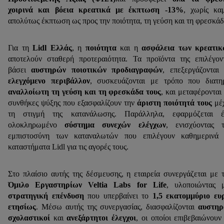
χοιρινά και βόεια κρεατικά με έκπτωση -13%
, χωρίς κα
απολύτως έκπτωση ως προς την ποιότητα, τη γεύση και τη φρεσκάδ
Για τη
Lidl Ελλάς
, η
ποιότητα
και η
ασφάλεια των κρεατικ
αποτελούν σταθερή προτεραιότητα. Τα προϊόντα της επιλέγον
βάσει
αυστηρών ποιοτικών προδιαγραφών
, επεξεργάζονται
ελεγχόμενο περιβάλλον
, συσκευάζονται με τρόπο που διατη
αναλλοίωτη τη γεύση και τη φρεσκάδα τους
, και μεταφέρονται
συνθήκες ψύξης που εξασφαλίζουν την
άριστη ποιότητά τους
μέχ
τη στιγμή της κατανάλωσης. Παράλληλα, εφαρμόζεται έ
ολοκληρωμένο
σύστημα
συνεχών ελέγχων
, ενισχύοντας 
εμπιστοσύνη των καταναλωτών που επιλέγουν καθημερινά 
καταστήματα Lidl για τις αγορές τους.
Στο πλαίσιο αυτής της δέσμευσης, η εταιρεία συνεργάζεται με 
Όμιλο Εργαστηρίων Veltia Labs for Life
, υλοποιώντας 
στρατηγική επένδυση
που υπερβαίνει τo
1,5 εκατομμύριο ε
ετησίως
. Μέσω αυτής της συνεργασίας, διασφαλίζονται
αυστηρ
σχολαστικοί
και
ανεξάρτητοι
έλεγχοι
, οι οποίοι επιβεβαιώνουν