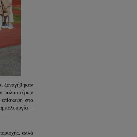
ι ξεναγήθηκαν
ων παλαιοτέρων
 επίσκεψη στο
 αμπελουργία –
περιοχής, αλλά