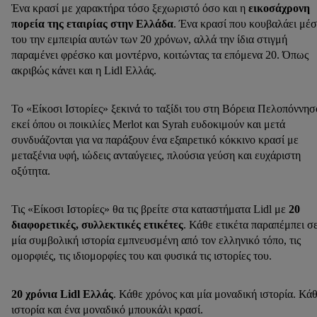
Ένα κρασί με χαρακτήρα τόσο ξεχωριστό όσο και η
εικοσάχρονη
πορεία της εταιρίας στην Ελλάδα
. Ένα κρασί που κουβαλάει μέ
του την εμπειρία αυτών των 20 χρόνων, αλλά την ίδια στιγμή
παραμένει φρέσκο και μοντέρνο, κοιτώντας τα επόμενα 20. Όπως
ακριβώς κάνει και η Lidl Ελλάς.
Το «Είκοσι Ιστορίες» ξεκινά το ταξίδι του στη Βόρεια Πελοπόννησ
εκεί όπου οι ποικιλίες Merlot και Syrah ευδοκιμούν και μετά
συνδυάζονται για να παράξουν ένα εξαιρετικό κόκκινο κρασί με
μεταξένια υφή, ιώδεις ανταύγειες, πλούσια γεύση και ευχάριστη
οξύτητα.
Τις «Είκοσι Ιστορίες» θα τις βρείτε στα καταστήματα Lidl με
20
διαφορετικές, συλλεκτικές ετικέτες
. Κάθε ετικέτα παραπέμπει σ
μία συμβολική ιστορία εμπνευσμένη από τον ελληνικό τόπο, τις
ομορφιές, τις ιδιομορφίες του και φυσικά τις ιστορίες του.
20 χρόνια Lidl Ελλάς
. Κάθε χρόνος και μία μοναδική ιστορία. Κά
ιστορία και ένα μοναδικό μπουκάλι κρασί.