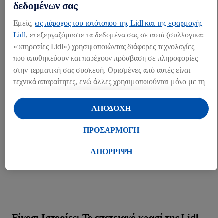
ΆΛΛΑ MEDIA
δεδομένων σας
Press kits (1)
Εμείς,
ως πάροχος του ιστότοπου της Lidl και της εφαρμογής
Lidl
, επεξεργαζόμαστε τα δεδομένα σας σε αυτά (συλλογικά:
«υπηρεσίες Lidl») χρησιμοποιώντας διάφορες τεχνολογίες
που αποθηκεύουν και παρέχουν πρόσβαση σε πληροφορίες
στην τερματική σας συσκευή. Ορισμένες από αυτές είναι
τεχνικά απαραίτητες, ενώ άλλες χρησιμοποιούνται μόνο με τη
συγκατάθεσή σας, για την παροχή βολικών ρυθμίσεων, για τη
δημιουργία στατιστικών στοιχείων ή για εξατομικευμένη
ΑΠΟΔΟΧΗ
διαφήμιση εντός και εκτός των υπηρεσιών Lidl. Εάν
συμμετέχετε στο πρόγραμμα Lidl Plus, δεδομένα που
ΠΡΟΣΑΡΜΟΓΗ
αφορούν τις αγορές σας στα καταστήματα, θα υποβάλλονται
επίσης σε επεξεργασία για τους σκοπούς αυτούς.
ΑΠΟΡΡΙΨΗ
Μέσω της επιλογής «Προσαρμογή» μπορείτε να
προσαρμόσετε τη συγκατάθεσή σας επιτρέποντας
μεμονωμένους σκοπούς επεξεργασίας δεδομένων και να
βρείτε περισσότερες πληροφορίες σχετικά με την
επεξεργασία δεδομένων που λαμβάνει χώρα στο πλαίσιο της
Είκοσι Ιστορίες: Το επετειακό κρασί της Lidl