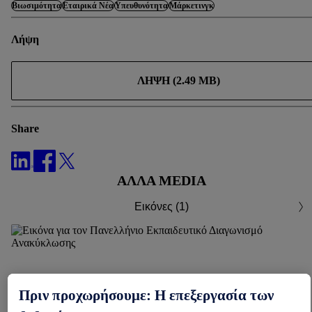
Βιωσιμότητα
Εταιρικά Νέα
Υπευθυνότητα
Μάρκετινγκ
Λήψη
ΛΉΨΗ (2.49 MB)
Share
ΆΛΛΑ MEDIA
Εικόνες (1)
Πριν προχωρήσουμε: Η επεξεργασία των