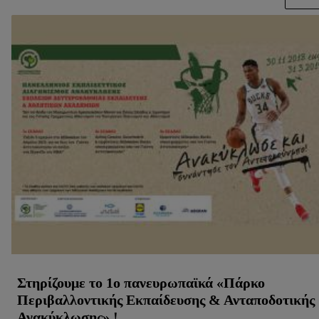
κάθε τεχνολογίας.
Κάνοντας κλικ στην επιλογή «Απόρριψη», επιτρέπετε μόνο
τη χρήση των τεχνικά απαραίτητων τεχνολογιών. Κάνοντας
κλικ στην επιλογή «Αποδοχή», συγκατατίθεστε στην
επεξεργασία για όλους τους προαναφερθέντες σκοπούς.
Περαιτέρω πληροφορίες, μεταξύ άλλων για την περίοδο
αποθήκευσης των δεδομένων και το δικαίωμά σας να
ανακαλέσετε τη συγκατάθεσή σας ανά πάσα στιγμή με ισχύ
για το μέλλον, μπορείτε να βρείτε στην
πολιτική απορρήτου
μας.
Μπορείτε να βρείτε τα νομικά στοιχεία της εταιρείας μας
εδώ.
Στηρίζουμε το 1ο πανευρωπαϊκά «Πάρκο
Περιβαλλοντικής Εκπαίδευσης & Ανταποδοτικής
Ανακύκλωσης» !