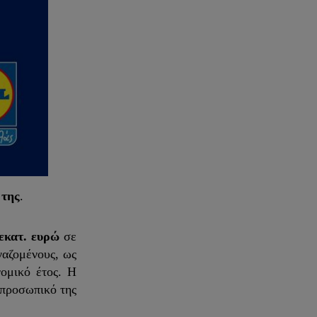
 της
.
εκατ. ευρώ
σε
γαζομένους, ως
ομικό έτος. Η
 προσωπικό της