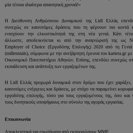
μία τέτοια ιδιαίτερα απαιτητική χρονιά!»
Η Διεύθυνση Ανθρώπινου Δυναμικού της Lidl Ελλάς επενδύ
συνεχώς σε καινοτόμες δράσεις που τη φέρνουν πιο κοντά 
ενισχύουν την ελκυστικότητά της στη νέα γενιά. Κάτι τέτο
άλλωστε, αποδεικνύεται κι από την αναγνώρισή της ως Ν
Employer of Choice (Εργοδότης Επιλογής) 2020 από τη Γενι
(millennials), σύμφωνα με την ανεξάρτητη έρευνα του kariera.gr με
Οικονομικό Πανεπιστήμιο Αθηνών. Επίσης, επενδύει συνεχώς σ
εκπαίδευση και ανάπτυξη των εργαζομένων της.
Η Lidl Ελλάς προχωρά δυναμικά στον δρόμο που έχει χαράξει,
καινοτόμες ενέργειες και δράσεις, με στόχο να παραμείνει κορυφα
εργοδότης επιλογής, τόσο για τους εργαζομένους της, όσο και 
τους δυνητικούς υποψήφιους στο σύνολο της αγοράς εργασίας.
Επικοινωνία
Αποκλειστικά για ερωτήματα από εκπροσώπους ΜΜΕ