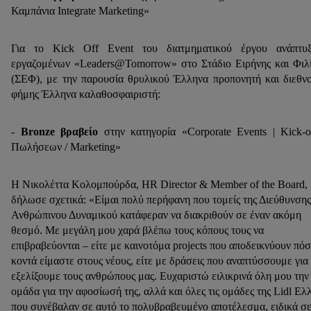
Καμπάνια Integrate Marketing»
Για το Kick Off Event του διατμηματικού έργου ανάπτυξ
εργαζομένων «Leaders@Tomorrow» στο Στάδιο Ειρήνης και Φιλ
(ΣΕΦ), με την παρουσία θρυλικού Έλληνα προπονητή και διεθν
φήμης Έλληνα καλαθοσφαιριστή:
-
Bronze
βραβείο
στην κατηγορία «Corporate Events | Kick-o
Πωλήσεων / Marketing»
Η Νικολέττα Κολομπούρδα, HR Director & Member of the Board,
δήλωσε σχετικά: «Είμαι πολύ περήφανη που τομείς της Διεύθυνσης
Ανθρώπινου Δυναμικού κατάφεραν να διακριθούν σε έναν ακόμη
θεσμό. Με μεγάλη μου χαρά βλέπω τους κόπους τους να
επιβραβεύονται – είτε με καινοτόμα projects που αποδεικνύουν πό
κοντά είμαστε στους νέους, είτε με δράσεις που αναπτύσσουμε για
εξελίξουμε τους ανθρώπους μας. Ευχαριστώ ειλικρινά όλη μου την
ομάδα για την αφοσίωσή της, αλλά και όλες τις ομάδες της Lidl Ελ
που συνέβαλαν σε αυτό το πολυβραβευμένο αποτέλεσμα, ειδικά σ