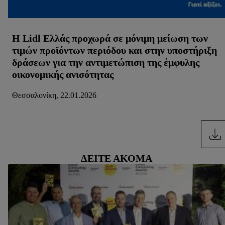
ανακαλέσετε τη συγκατάθεσή σας ανά πάσα στιγμή με ισχύ
για το μέλλον, μπορείτε να βρείτε στην
πολιτική απορρήτου
μας.
Μπορείτε να βρείτε τα νομικά στοιχεία της εταιρείας μας
Η Lidl Ελλάς προχωρά σε μόνιμη μείωση των
εδώ.
τιμών προϊόντων περιόδου και στην υποστήριξη
δράσεων για την αντιμετώπιση της έμφυλης
οικονομικής ανισότητας
Θεσσαλονίκη, 22.01.2026
ΔΕΊΤΕ ΑΚΌΜΑ