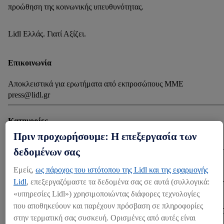
προώθηση της κοινωνικής υπευθυνότητας.
Lidl Ελλάς. Γιατί Αξίζει.
Επικοινωνία
Αποκλειστικά για ερωτήματα από εκπροσώπους ΜΜΕ
press@lidl.gr
Κατηγορίες
Πριν προχωρήσουμε: Η επεξεργασία των
Εταιρικά Νέα
δεδομένων σας
Λήψη
Εμείς,
ως πάροχος του ιστότοπου της Lidl και της εφαρμογής
Lidl
, επεξεργαζόμαστε τα δεδομένα σας σε αυτά (συλλογικά:
«υπηρεσίες Lidl») χρησιμοποιώντας διάφορες τεχνολογίες
ΛΉΨΗ (239.72 KB)
που αποθηκεύουν και παρέχουν πρόσβαση σε πληροφορίες
στην τερματική σας συσκευή. Ορισμένες από αυτές είναι