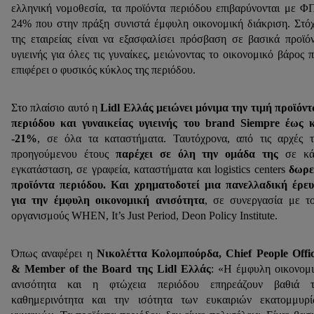
ελληνική νομοθεσία, τα προϊόντα περιόδου επιβαρύνονται με 
24% που στην πράξη συνιστά έμφυλη οικονομική διάκριση. Στό
της εταιρείας είναι να εξασφαλίσει πρόσβαση σε βασικά προϊό
υγιεινής για όλες τις γυναίκες, μειώνοντας το οικονομικό βάρος 
επιφέρει ο φυσικός κύκλος της περιόδου.
Στο πλαίσιο αυτό η
Lidl Ελλάς
μειώνει μόνιμα την τιμή προϊόν
περιόδου και γυναικείας υγιεινής του brand Siempre έως 
-21%
, σε όλα τα καταστήματα. Ταυτόχρονα, από τις αρχές 
προηγούμενου έτους
παρέχει σε όλη την ομάδα της
σε κά
εγκατάσταση, σε γραφεία, καταστήματα και logistics centers
δωρε
προϊόντα περιόδου. Και χρηματοδοτεί μια πανελλαδική έρε
για την έμφυλη οικονομική ανισότητα
, σε συνεργασία με τ
οργανισμούς WHEN, It’s Just Period, Deon Policy Institute.
Όπως αναφέρει η
Νικολέττα Κολομπούρδα, Chief People Offi
& Member of the Board της Lidl Ελλάς
: «Η έμφυλη οικονομ
ανισότητα και η φτώχεια περιόδου επηρεάζουν βαθιά τ
καθημερινότητα και την ισότητα των ευκαιριών εκατομμυρ