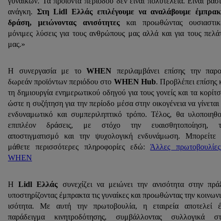
γυναικών. Τα προϊόντα περιόδου δεν είναι πολυτέλεια. Είναι βασ
ανάγκη.
Στη Lidl Ελλάς επιλέγουμε να αναλάβουμε έμπρακ
δράση, μειώνοντας ανισότητες
και προωθώντας ουσιαστικέ
μόνιμες λύσεις για τους ανθρώπους μας αλλά και για τους πελά
μας.»
Η συνεργασία με το
WHEN
περιλαμβάνει επίσης την παρ
δωρεάν προϊόντων περιόδου στο
WHEN Hub
. Προβλέπει επίσης 
τη δημιουργία ενημερωτικού οδηγού για τους γονείς και τα κορίτσ
ώστε η συζήτηση για την περίοδο μέσα στην οικογένεια να γίνεται
ενδυναμωτικό και συμπεριληπτικό τρόπο. Τέλος, θα υλοποιηθ
επιπλέον δράσεις, με στόχο την ευαισθητοποίηση, τ
αποστιγματισμό και την ψυχολογική ενδυνάμωση. Μπορείτε
μάθετε περισσότερες πληροφορίες εδώ:
Άλλες πρωτοβουλίε
WHEN
Η
Lidl Ελλάς
συνεχίζει να μειώνει την ανισότητα στην πρά
υποστηρίζοντας έμπρακτα τις γυναίκες και προωθώντας την κοινων
ισότητα. Με αυτή την πρωτοβουλία, η εταιρεία αποτελεί 
παράδειγμα κινητροδότησης, συμβάλλοντας συλλογικά στ