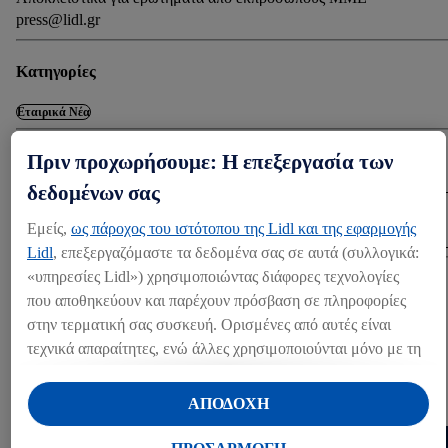
press@lidl.gr
Κατηγορίες
Εταιρικά Νέα
Πριν προχωρήσουμε: Η επεξεργασία των
Λήψη
δεδομένων σας
ΛΉΨΗ (995.83 KB)
Εμείς,
ως πάροχος του ιστότοπου της Lidl και της εφαρμογής
Lidl
, επεξεργαζόμαστε τα δεδομένα σας σε αυτά (συλλογικά:
«υπηρεσίες Lidl») χρησιμοποιώντας διάφορες τεχνολογίες
Share
που αποθηκεύουν και παρέχουν πρόσβαση σε πληροφορίες
στην τερματική σας συσκευή. Ορισμένες από αυτές είναι
τεχνικά απαραίτητες, ενώ άλλες χρησιμοποιούνται μόνο με τη
ΆΛΛΑ MEDIA
συγκατάθεσή σας, για την παροχή βολικών ρυθμίσεων, για τη
δημιουργία στατιστικών στοιχείων ή για εξατομικευμένη
Press kits (1)
ΑΠΟΔΟΧΗ
διαφήμιση εντός και εκτός των υπηρεσιών Lidl. Εάν
συμμετέχετε στο πρόγραμμα Lidl Plus, δεδομένα που