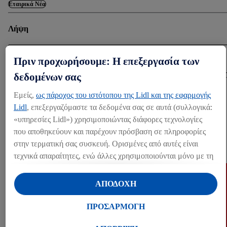
Εταιρικά Νέα
Λήψη
ΛΉΨΗ (924.48 KB)
Πριν προχωρήσουμε: Η επεξεργασία των
δεδομένων σας
Share
Εμείς,
ως πάροχος του ιστότοπου της Lidl και της εφαρμογής
Lidl
, επεξεργαζόμαστε τα δεδομένα σας σε αυτά (συλλογικά:
«υπηρεσίες Lidl») χρησιμοποιώντας διάφορες τεχνολογίες
ΆΛΛΑ MEDIA
που αποθηκεύουν και παρέχουν πρόσβαση σε πληροφορίες
στην τερματική σας συσκευή. Ορισμένες από αυτές είναι
Press kits (1)
τεχνικά απαραίτητες, ενώ άλλες χρησιμοποιούνται μόνο με τη
συγκατάθεσή σας, για την παροχή βολικών ρυθμίσεων, για τη
δημιουργία στατιστικών στοιχείων ή για εξατομικευμένη
ΑΠΟΔΟΧΗ
διαφήμιση εντός και εκτός των υπηρεσιών Lidl. Εάν
συμμετέχετε στο πρόγραμμα Lidl Plus, δεδομένα που
ΠΡΟΣΑΡΜΟΓΗ
αφορούν τις αγορές σας στα καταστήματα, θα υποβάλλονται