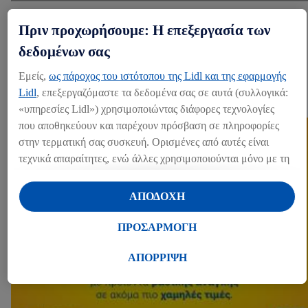
Share
Πριν προχωρήσουμε: Η επεξεργασία των
δεδομένων σας
ΆΛΛΑ MEDIA
Εμείς,
ως πάροχος του ιστότοπου της Lidl και της εφαρμογής
Lidl
, επεξεργαζόμαστε τα δεδομένα σας σε αυτά (συλλογικά:
Press kits (1)
«υπηρεσίες Lidl») χρησιμοποιώντας διάφορες τεχνολογίες
που αποθηκεύουν και παρέχουν πρόσβαση σε πληροφορίες
στην τερματική σας συσκευή. Ορισμένες από αυτές είναι
τεχνικά απαραίτητες, ενώ άλλες χρησιμοποιούνται μόνο με τη
συγκατάθεσή σας, για την παροχή βολικών ρυθμίσεων, για τη
δημιουργία στατιστικών στοιχείων ή για εξατομικευμένη
ΑΠΟΔΟΧΗ
διαφήμιση εντός και εκτός των υπηρεσιών Lidl. Εάν
συμμετέχετε στο πρόγραμμα Lidl Plus, δεδομένα που
ΠΡΟΣΑΡΜΟΓΗ
αφορούν τις αγορές σας στα καταστήματα, θα υποβάλλονται
επίσης σε επεξεργασία για τους σκοπούς αυτούς.
ΑΠΟΡΡΙΨΗ
Μέσω της επιλογής «Προσαρμογή» μπορείτε να
προσαρμόσετε τη συγκατάθεσή σας επιτρέποντας
μεμονωμένους σκοπούς επεξεργασίας δεδομένων και να