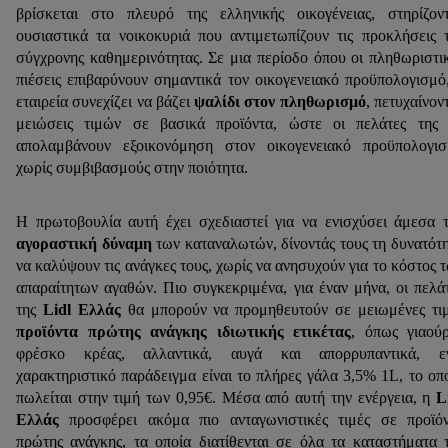
βρίσκεται στο πλευρό της ελληνικής οικογένειας, στηρίζον
ουσιαστικά τα νοικοκυριά που αντιμετωπίζουν τις προκλήσεις 
σύγχρονης καθημερινότητας. Σε μια περίοδο όπου οι πληθωριστι
πιέσεις επιβαρύνουν σημαντικά τον οικογενειακό προϋπολογισμό
εταιρεία συνεχίζει να βάζει
ψαλίδι στον πληθωρισμό
, πετυχαίνον
μειώσεις τιμών σε βασικά προϊόντα, ώστε οι πελάτες της
απολαμβάνουν εξοικονόμηση στον οικογενειακό προϋπολογι
χωρίς συμβιβασμούς στην ποιότητα.
Η πρωτοβουλία αυτή έχει σχεδιαστεί για να ενισχύσει άμεσα 
αγοραστική δύναμη
των καταναλωτών, δίνοντάς τους τη δυνατότ
να καλύψουν τις ανάγκες τους, χωρίς να ανησυχούν για το κόστος 
απαραίτητων αγαθών. Πιο συγκεκριμένα, για έναν μήνα, οι πελά
της
Lidl
Ελλάς
θα μπορούν να προμηθευτούν σε μειωμένες τι
προϊόντα πρώτης ανάγκης ιδιωτικής ετικέτας
, όπως γιαούρ
φρέσκο κρέας, αλλαντικά, αυγά και απορρυπαντικά, ε
χαρακτηριστικό παράδειγμα είναι το πλήρες γάλα 3,5% 1L, το οπ
πωλείται στην τιμή των 0,95€. Μέσα από αυτή την ενέργεια, η
L
Ελλάς
προσφέρει ακόμα πιο ανταγωνιστικές τιμές σε προϊό
πρώτης ανάγκης, τα οποία διατίθενται σε όλα τα καταστήματα 