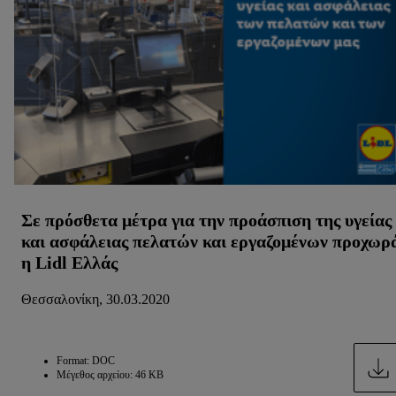
επεξεργασία για όλους τους προαναφερθέντες σκοπούς.
Περαιτέρω πληροφορίες, μεταξύ άλλων για την περίοδο
αποθήκευσης των δεδομένων και το δικαίωμά σας να
ανακαλέσετε τη συγκατάθεσή σας ανά πάσα στιγμή με ισχύ
για το μέλλον, μπορείτε να βρείτε στην
πολιτική απορρήτου
μας.
Μπορείτε να βρείτε τα νομικά στοιχεία της εταιρείας μας
εδώ.
Σε πρόσθετα μέτρα για την προάσπιση της υγείας
και ασφάλειας πελατών και εργαζομένων προχωρ
η Lidl Ελλάς
Θεσσαλονίκη, 30.03.2020
Format: DOC
Μέγεθος αρχείου: 46 KB