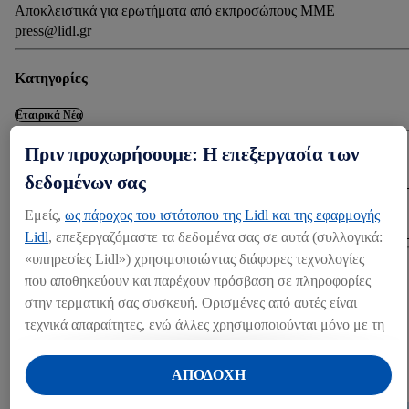
Αποκλειστικά για ερωτήματα από εκπροσώπους ΜΜΕ
press@lidl.gr
Κατηγορίες
Εταιρικά Νέα
Πριν προχωρήσουμε: Η επεξεργασία των
Λήψη
δεδομένων σας
ΛΉΨΗ (1 MB)
Εμείς,
ως πάροχος του ιστότοπου της Lidl και της εφαρμογής
Lidl
, επεξεργαζόμαστε τα δεδομένα σας σε αυτά (συλλογικά:
«υπηρεσίες Lidl») χρησιμοποιώντας διάφορες τεχνολογίες
Share
που αποθηκεύουν και παρέχουν πρόσβαση σε πληροφορίες
στην τερματική σας συσκευή. Ορισμένες από αυτές είναι
τεχνικά απαραίτητες, ενώ άλλες χρησιμοποιούνται μόνο με τη
ΆΛΛΑ MEDIA
συγκατάθεσή σας, για την παροχή βολικών ρυθμίσεων, για τη
δημιουργία στατιστικών στοιχείων ή για εξατομικευμένη
ΑΠΟΔΟΧΗ
Press kits (1)
διαφήμιση εντός και εκτός των υπηρεσιών Lidl. Εάν