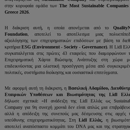
στην κορυφαία ομάδα των
The Most Sustainable Companies
Greece 2026
.
Η διάκριση αυτή, η οποία απονέμεται από το
Quality
Foundation
, αποτελεί το αποτέλεσμα μιας πολυεπίπεδ
αξιολόγησης των επιχειρηματικών επιδόσεων με βάση τα διε
κριτήρια
ESG (Environment - Society - Governance)
. Η Lidl Ελ
συγκαταλέγεται στις πρώτες 43 εταιρείες που διαμορφώνουν 
Επιχειρηματική Χάρτα Βιώσιμης Ανάπτυξης στη χώρα μα
επιδεικνύοντας μια ολιστική προσέγγιση μέσα από συγκεκριμέ
πολιτικές, συστήματα διοίκησης και ουσιαστικά επιτεύγματα.
Με αφορμή αυτή τη διάκριση, η
Βασιλική Αδαμίδου, Διευθύντ
Εταιρικών Υποθέσεων και Βιωσιμότητας της Lidl Ελλ
δήλωσε σχετικά: «Η ανάδειξη της Lidl Ελλάς ως Sustaina
Company για 9η συνεχή χρονιά δεν είναι απλώς μια επιβράβευ
αλλά η απόδειξη της συνεπούς μας δέσμευσης στις αρχές 
υπεύθυνης επιχειρηματικότητας. Στη
Lidl Ελλάς
, η βιωσιμότ
αποτελεί αναπόσπαστο κομμάτι του DNA μας και της στρατηγι