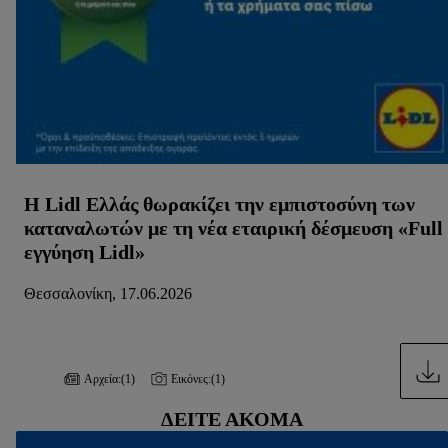
επεξεργασία για όλους τους προαναφερθέντες σκοπούς.
Περαιτέρω πληροφορίες, μεταξύ άλλων για την περίοδο
αποθήκευσης των δεδομένων και το δικαίωμά σας να
ανακαλέσετε τη συγκατάθεσή σας ανά πάσα στιγμή με ισχύ
για το μέλλον, μπορείτε να βρείτε στην
πολιτική απορρήτου
μας.
Μπορείτε να βρείτε τα νομικά στοιχεία της εταιρείας μας
εδώ.
Η Lidl Ελλάς θωρακίζει την εμπιστοσύνη των
καταναλωτών με τη νέα εταιρική δέσμευση «Full
εγγύηση Lidl»
Θεσσαλονίκη, 17.06.2026
Αρχεία:
(1)
Εικόνες:
(1)
ΔΕΊΤΕ ΑΚΌΜΑ