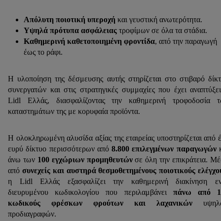
Απόλυτη ποιοτική υπεροχή
και γευστική ανωτερότητα.
Υψηλά πρότυπα ασφάλειας
τροφίμων σε όλα τα στάδια.
Καθημερινή καθετοποιημένη φροντίδα
, από την παραγωγή
έως το ράφι.
Η υλοποίηση της δέσμευσης αυτής στηρίζεται στο στιβαρό δίκ
συνεργατών και στις στρατηγικές συμμαχίες που έχει αναπτύξε
Lidl Ελλάς, διασφαλίζοντας την καθημερινή τροφοδοσία τ
καταστημάτων της με κορυφαία προϊόντα.
Η ολοκληρωμένη αλυσίδα αξίας της εταιρείας υποστηρίζεται από 
ευρύ δίκτυο περισσότερων από
8.800 επιλεγμένων παραγωγών
κ
άνω των
100 εγχώριων προμηθευτών
σε όλη την επικράτεια. Μ
από
συνεχείς και αυστηρά θεσμοθετημένους ποιοτικούς ελέγχο
η Lidl Ελλάς εξασφαλίζει την καθημερινή διακίνηση εν
διευρυμένου κωδικολογίου που περιλαμβάνει
πάνω από 1
κωδικούς φρέσκων φρούτων και λαχανικών
υψηλ
προδιαγραφών.