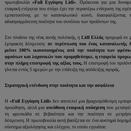
πρωτοβουλία
«Full Εγγύηση Lidl»
. Πρόκειται για μια δυναμ
εταιρική ενέργεια που στόχο έχει την περαιτέρω ενίσχυση της σχέ
εμπιστοσύνης με το καταναλωτικό κοινό, διασφαλίζοντας 
αδιαπραγμάτευτη ποιότητα του συνόλου των προϊόντων της.
Στο πλαίσιο της νέας αυτής πολιτικής, η
Lidl Ελλάς
προχωρά σε 
έμπρακτη δέσμευση:
σε περίπτωση που ένας καταναλωτής δ
μείνει 100% ικανοποιημένος από την ποιότητα των φρέσκ
φρούτων και λαχανικών που προμηθεύτηκε, η εταιρεία προχ
στην πλήρη επιστροφή της αξίας τους.
Η επιστροφή του προϊόν
γίνεται εντός 5 ημερών με την επίδειξη της απόδειξης αγοράς.
Στρατηγική επένδυση στην ποιότητα και την ασφάλεια
Η
«Full Εγγύηση Lidl»
δεν αποτελεί μια βραχυπρόθεσμη εμπορ
προώθηση, αλλά μια
υπεύθυνη εταιρική υπόσχεση
που μετατρέ
τη φρεσκάδα σε βεβαιότητα και την ποιότητα σε μετρήσι
δέσμευση. Η πρωτοβουλία αυτή βασίζεται σε ένα αυστηρά δομημ
σύστημα αξιολόγησης και ελέγχου, το οποίο εγγυάται: