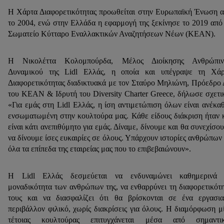
Η Χάρτα Διαφορετικότητας προωθείται στην Ευρωπαϊκή Ένωση 
το 2004, ενώ στην Ελλάδα η εφαρμογή της ξεκίνησε το 2019 από
Σωματείο Κύτταρο Εναλλακτικών Αναζητήσεων Νέων (ΚΕΑΝ).
Η Νικολέττα Κολομπούρδα, Μέλος Διοίκησης Ανθρώπιν
Δυναμικού της Lidl Ελλάς, η οποία και υπέγραψε τη Χάρ
Διαφορετικότητας διαδικτυακά με τον Σταύρο Μηλιώνη, Πρόεδρο
του ΚΕΑΝ & Ιδρυτή του Diversity Charter Greece, δήλωσε σχετι
«Για εμάς στη Lidl Ελλάς, η ίση αντιμετώπιση όλων είναι ανέκα
ενσωματωμένη στην κουλτούρα μας. Κάθε είδους διάκριση ήταν 
είναι κάτι ανεπιθύμητο για εμάς. Δίναμε, δίνουμε και θα συνεχίσο
να δίνουμε ίσες ευκαιρίες σε όλους. Υπάρχουν ιστορίες ανθρώπων
όλα τα επίπεδα της εταιρείας μας που το επιβεβαιώνουν».
Η Lidl Ελλάς δεσμεύεται να ενδυναμώνει καθημερινά 
μοναδικότητα των ανθρώπων της, να ενθαρρύνει τη διαφορετικότ
τους και να διασφαλίζει ότι θα βρίσκονται σε ένα εργασι
περιβάλλον φιλικό, χωρίς διακρίσεις για όλους. Η διαμόρφωση μ
τέτοιας κουλτούρας επιτυγχάνεται μέσα από σημαντικ