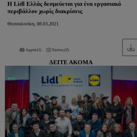
Η Lidl Ελλάς δεσμεύεται για ένα εργασιακό
μας.
Μπορείτε να βρείτε τα νομικά στοιχεία της εταιρείας μας
περιβάλλον χωρίς διακρίσεις
εδώ.
Θεσσαλονίκη, 08.03.2021
Αρχεία:
(1)
Εικόνες:
(2)
ΔΕΊΤΕ ΑΚΌΜΑ