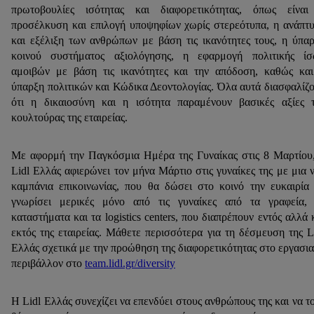
πρωτοβουλίες ισότητας και διαφορετικότητας, όπως είναι
προσέλκυση και επιλογή υποψηφίων χωρίς στερεότυπα, η ανάπτ
και εξέλιξη των ανθρώπων με βάση τις ικανότητες τους, η ύπα
κοινού συστήματος αξιολόγησης, η εφαρμογή πολιτικής ίσ
αμοιβών με βάση τις ικανότητες και την απόδοση, καθώς κα
ύπαρξη πολιτικών και Κώδικα Δεοντολογίας. Όλα αυτά διασφαλίζ
ότι η δικαιοσύνη και η ισότητα παραμένουν βασικές αξίες 
κουλτούρας της εταιρείας.
Με αφορμή την Παγκόσμια Ημέρα της Γυναίκας στις 8 Μαρτίου
Lidl Ελλάς αφιερώνει τον μήνα Μάρτιο στις γυναίκες της με μια 
καμπάνια επικοινωνίας, που θα δώσει στο κοινό την ευκαιρία
γνωρίσει μερικές μόνο από τις γυναίκες από τα γραφεία,
καταστήματα και τα logistics centers, που διαπρέπουν εντός αλλά 
εκτός της εταιρείας. Μάθετε περισσότερα για τη δέσμευση της L
Ελλάς σχετικά με την προώθηση της διαφορετικότητας στο εργασι
περιβάλλον στο
team.lidl.gr/diversity
Η Lidl Ελλάς συνεχίζει να επενδύει στους ανθρώπους της και να τ